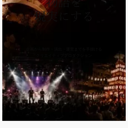
物語を
現実にする
企画から制作・演出・運営までを手掛ける
クリエイティブプロダクション