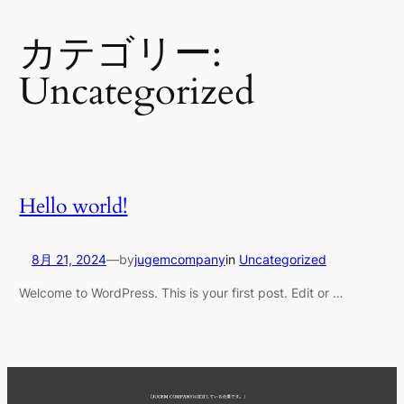
カテゴリー:
Uncategorized
Hello world!
8月 21, 2024
—
by
jugemcompany
in
Uncategorized
Welcome to WordPress. This is your first post. Edit or …