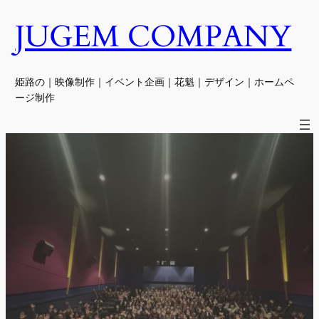
JUGEM COMPANY
内
容
を
ス
姫路の｜映像制作｜イベント企画｜花魁｜デザイン｜ホームペ
キ
ージ制作
ッ
プ