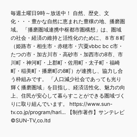
毎週土曜日9時～放送中！ 自然、歴史、文
化・・・豊かな自然に恵まれた豊穣の地、播磨圏
域。 「播磨圏域連携中枢都市圏構想」は、圏域
の社会・経済の維持と活性化のために、８市８町
（姫路市・相生市・赤穂市・宍粟vbbc bc c市・
たつの市・加古川市・高砂市・加西市の8市、市
川町・神河町・上郡町・佐用町・太子町・福崎
町・稲美町・播磨町の8町）が連携し、協力し合
う枠組みです。 「人口減少社会であっても光り
輝く播磨圏域」を目指し、経済活性化、魅力の向
上、住民が安心して暮らすことができる圏域づく
りに取り組んでいます。 https://www.sun-
tv.co.jp/program/hari… 【制作著作】サンテレビ
©SUN-TV,co.ltd