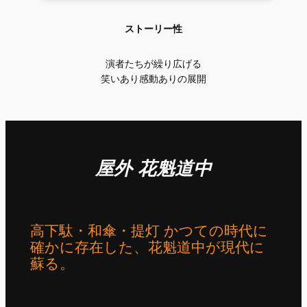
ストーリー性
演者たちが繰り広げる
笑いあり感動ありの展開
屋外 花魁道中
高下駄・和傘・提灯 かつての時代に
確かに存在した、花魁道中が現代に
蘇る。