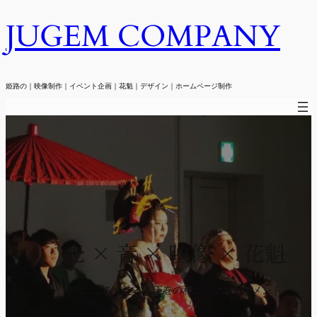
JUGEM COMPANY
内
容
を
ス
姫路の｜映像制作｜イベント企画｜花魁｜デザイン｜ホームページ制作
キ
ッ
プ
光 × 音 × 映像 × 花魁
現代によみがえる、圧巻の和エンターテイメント。