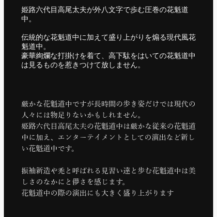
姫路六代目高尾太夫が外八文字で歩む圧巻の花魁道
中。
伝統的な花魁道中に加えて盛り上がりを煽る現代風花
魁道中。
豪華絢爛な打掛けを着て、高下駄をはいての花魁道中
は見るものを惹きつけて放しません。
厳かな花魁道中ですが長時間の歩き姿だけでは現代の
人々には物足りないかもしれません。
姫路六代目高尾太夫の花魁道中は厳かな従来の花魁道
中に加え、エンターテイメントとしての演出など新し
い花魁道中です。
振袖新造や禿と呼ばれる見習い達と歩む花魁道中は美
しさのなかにと儚さを感じます。
花魁道中の際の演出にも大きく盛り上がります